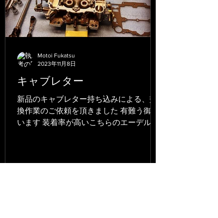
Motoi Fukatsu
2023年11月8日
キャブレター
新品のキャブレター持ち込みによる、交
換作業のご依頼を頂きました 有難う御座
います 装着率が高いこちらのエーデルブ
ロック社製のキャブレター ジャパンメイ
ドのクオリティは望めない部分があり、
内部の点検が必要だと考えております ま
た分解をしないことにはフロート調整が
できません...