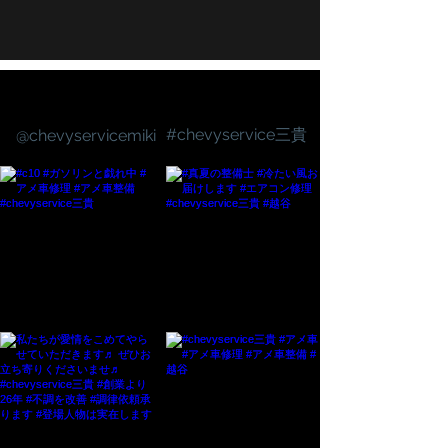
Follow us on Instagram
#chevyservice三貴
@chevyservicemiki