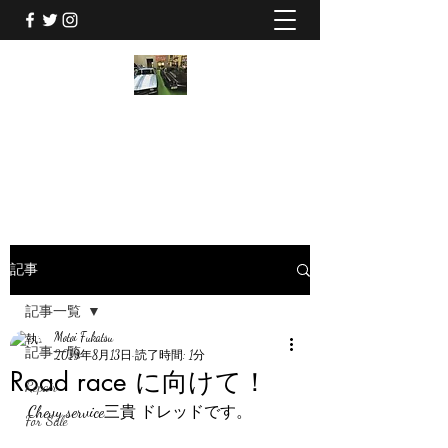
CHEVY SERVICE 三貴
048-940-1777
記事
記事一覧
Motoi Fukatsu
記事一覧
2019年8月13日
読了時間: 1分
Road race に向けて！
Repair
Chevy service三貴 ドレッドです。
For Sale