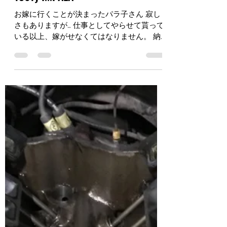
Motoi Fukatsu
2019年8月23日
読了時間: 1分
1961y IMPALA
お嫁に行くことが決まったパラ子さん 寂し
さもありますが… 仕事としてやらせて貰って
いる以上、嫁がせなくてはなりません。 納
車に向けての整備や各部アップデートの作業
を開始しました。 車両それぞれの相場とい
うものがあり、お客様の予算というものがあ
りますので…...