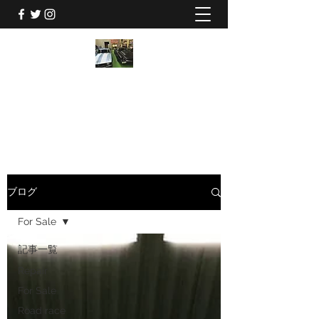
CHEVY SERVICE 三貴
048-940-1777
ブログ
For Sale
記事一覧
Repair
For Sale
Road race