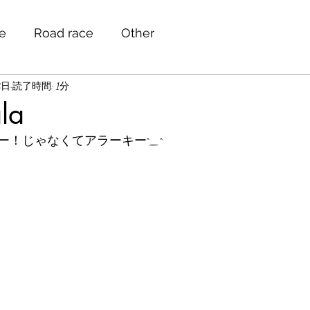
le
Road race
Other
8日
読了時間: 1分
la
ー！じゃなくてアラーキー^_^